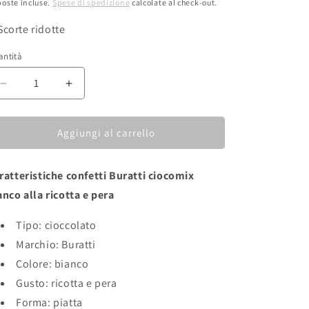
oste incluse.
Spese di spedizione
calcolate al check-out.
stino
Scorte ridotte
antità
Diminuisci
Aumenta
quantità
quantità
per
per
Confetti
Confetti
Aggiungi al carrello
BURATTI
BURATTI
ciocomix
ciocomix
ratteristiche confetti Buratti ciocomix
bianco
bianco
alla
alla
anco alla ricotta e pera
ricotta
ricotta
e
e
Tipo: cioccolato
pera
pera
Marchio: Buratti
Colore: bianco
Gusto: ricotta e pera
Forma: piatta