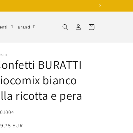
Accedi
Carrello
enti
Brand
ATTI
onfetti BURATTI
iocomix bianco
lla ricotta e pera
U:
01004
rezzo
19,75 EUR