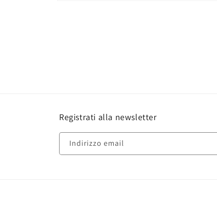
Apri
contenuti
multimediali
1
in
finestra
modale
Registrati alla newsletter
Indirizzo email