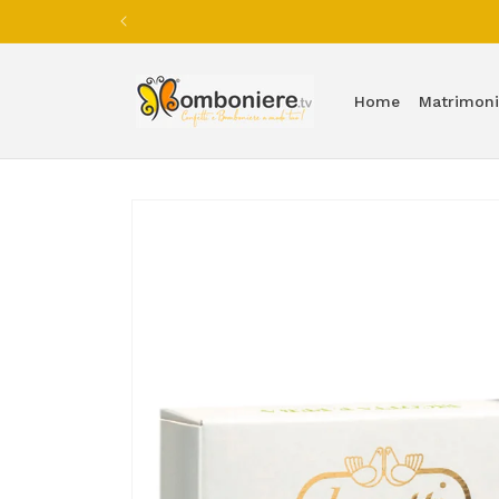
Vai
direttamente
ai contenuti
Home
Matrimon
Passa alle
informazioni
sul prodotto