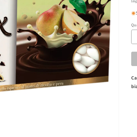
di
Imp
li
Qu
Ca
bi